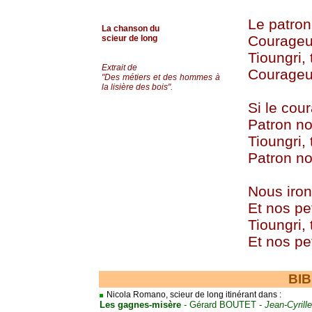
Le patron
La chanson du
Courage
scieur de long
Tioungri, 
Extrait de
Courage
"Des métiers et des hommes à
la lisière des bois".
Si le co
Patron no
Tioungri, 
Patron no
Nous iro
Et nos pe
Tioungri, 
Et nos pet
BI
Nicola Romano, scieur de long itinérant dans :
Les gagnes-misère
- Gérard BOUTET -
Jean-Cyrill